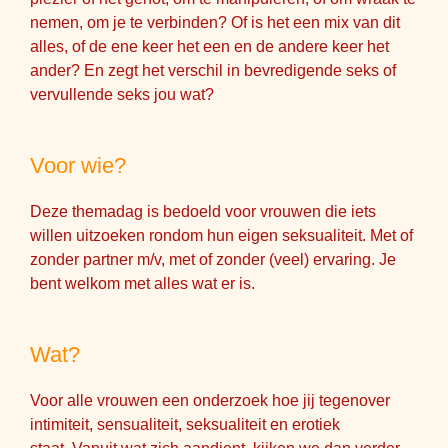
nemen, om je te verbinden? Of is het een mix van dit
alles, of de ene keer het een en de andere keer het
ander? En zegt het verschil in bevredigende seks of
vervullende seks jou wat?
Voor wie?
Deze themadag is bedoeld voor vrouwen die iets
willen uitzoeken rondom hun eigen seksualiteit. Met of
zonder partner m/v, met of zonder (veel) ervaring. Je
bent welkom met alles wat er is.
Wat?
Voor alle vrouwen een onderzoek hoe jij tegenover
intimiteit, sensualiteit, seksualiteit en erotiek