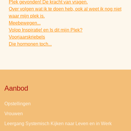
Plek gevonden! De kracht van vragen.
Over volgen wat ik te doen heb, ook al weet ik nog niet
waar mijn plek is.
Meebewegen...
Volop Inspiratie! en Is dit mijn Plek?
Voorjaarskriebels
Die hormonen toch...
Aanbod
Opstellingen
Vrouwen
Leergang Systemisch Kijken naar Leven en in Werk