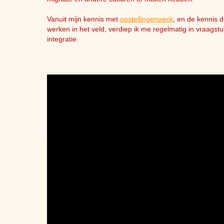
Vanuit mijn kennis met
opstellingenwerk
, en de kennis 
werken in het veld, verdiep ik me regelmatig in vraags
integratie.