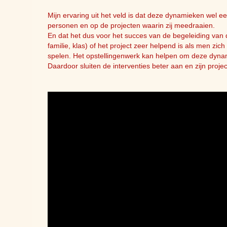
Mijn ervaring uit het veld is dat deze dynamieken wel e
personen en op de projecten waarin zij meedraaien.
En dat het dus voor het succes van de begeleiding van 
familie, klas) of het project zeer helpend is als men zi
spelen. Het opstellingenwerk kan helpen om deze dyna
Daardoor sluiten de interventies beter aan en zijn projec