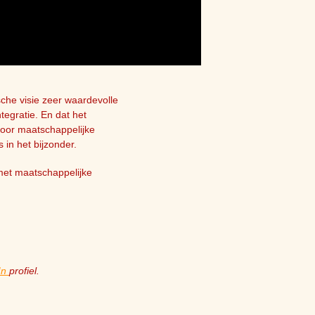
sche visie zeer waardevolle
ntegratie.
En dat het
voor maatschappelijke
 in het bijzonder.
 met maatschappelijke
In
profiel.