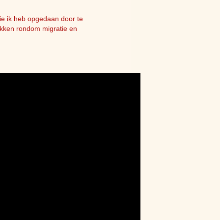
die ik heb opgedaan door te
tukken rondom migratie en