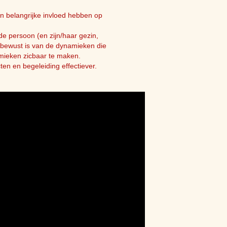
en belangrijke invloed hebben op
de persoon (en zijn/haar gezin,
ch bewust is van de dynamieken die
mieken zicbaar te maken.
ten en begeleiding effectiever.